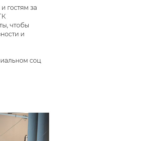
и гостям за
ГК
ы, чтобы
ности и
циальном соц