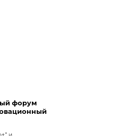
ный форум
новационный
+" и