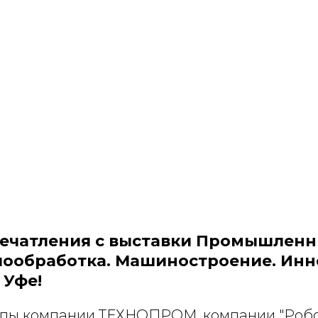
печатления с выставки Промышлен
ллообработка. Машиностроение. Ин
 Уфе!
ппы компании ТЕХНОПРОМ, компании "Робо