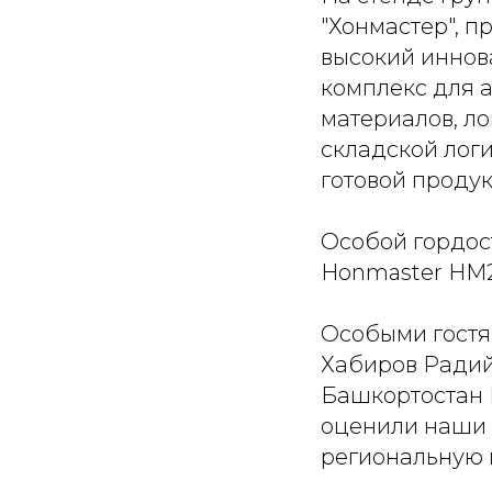
"Хонмастер", 
высокий иннов
комплекс для 
материалов, л
складской лог
готовой проду
Особой гордос
Honmaster HM2
Особыми гостя
Хабиров Радий
Башкортостан 
оценили наши 
региональную