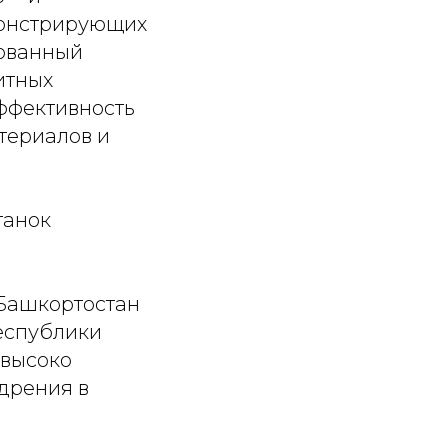
монстрирующих
рованный
итных
эффективность
териалов и
танок
 Башкортостан
еспублики
 высоко
дрения в