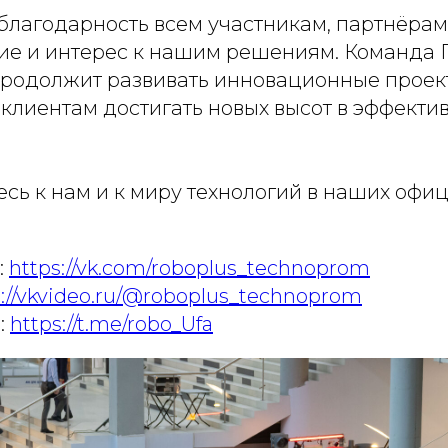
лагодарность всем участникам, партнёрам 
тие и интерес к нашим решениям. Команда 
одолжит развивать инновационные проект
клиентам достигать новых высот в эффектив
сь к нам и к миру технологий в наших офи
:
https://vk.com/roboplus_technoprom
s://vkvideo.ru/@roboplus_technoprom
:
https://t.me/robo_Ufa