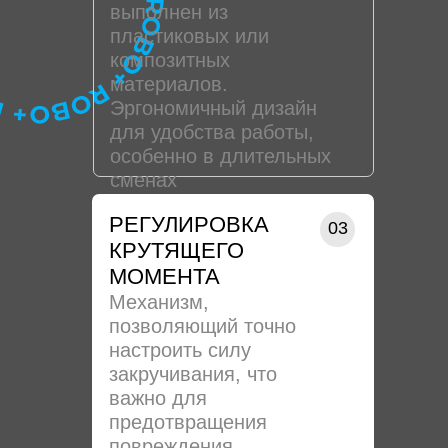
выполнен из
пластиковых или
композитных
материалов.
Эргономичный дизайн
для удобства работы,
особенно в длительных
сменах
РЕГУЛИРОВКА
03
КРУТЯЩЕГО
МОМЕНТА
Механизм,
позволяющий точно
настроить силу
закручивания, что
важно для
предотвращения
повреждения