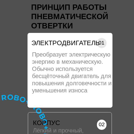
ПРИНЦИП РАБОТЫ
ПНЕВМАТИЧЕСКОЙ
ОТВЕРТКИ
ЭЛЕКТРОДВИГАТЕЛЬ
01
Преобразует электрическую
энергию в механическую.
Обычно используется
бесщёточный двигатель для
повышения долговечности и
уменьшения износа
КОРПУС
02
Лёгкий и прочный,