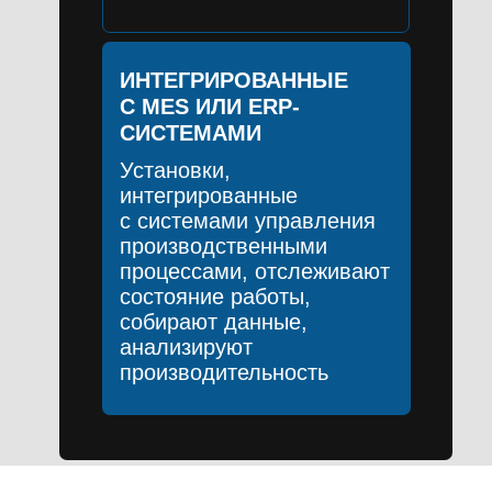
ИНТЕГРИРОВАННЫЕ
С MES ИЛИ ERP-
СИСТЕМАМИ
Установки,
интегрированные
с системами управления
производственными
процессами, отслеживают
состояние работы,
собирают данные,
анализируют
производительность