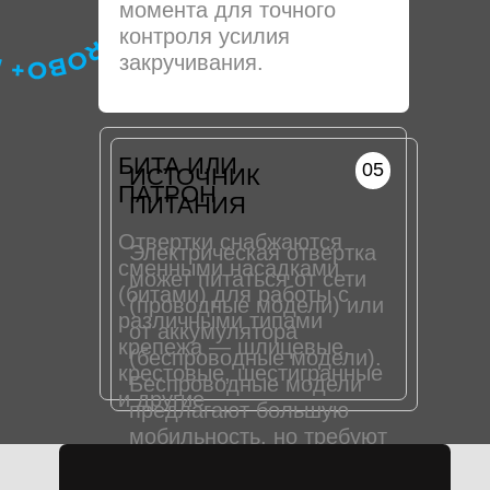
момента для точного
контроля усилия
закручивания.
БИТА ИЛИ
05
ИСТОЧНИК
ПАТРОН
ПИТАНИЯ
Отвертки снабжаются
Электрическая отвертка
сменными насадками
может питаться от сети
(битами) для работы с
(проводные модели) или
различными типами
от аккумулятора
крепежа — шлицевые,
(беспроводные модели).
крестовые, шестигранные
Беспроводные модели
и другие
предлагают большую
мобильность, но требуют
регулярной подзарядки