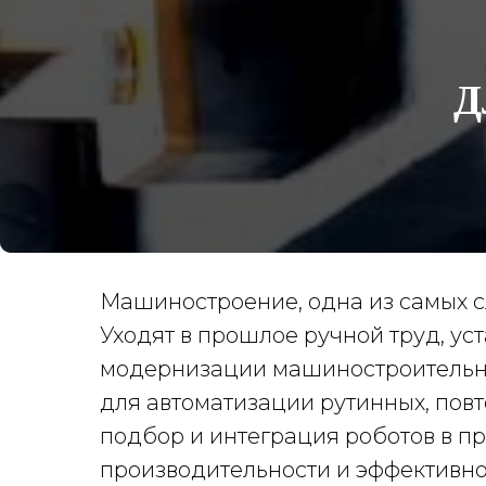
Д
Машиностроение, одна из самых 
Уходят в прошлое ручной труд, у
модернизации машиностроительны
для автоматизации рутинных, пов
подбор и интеграция роботов в п
производительности и эффективн