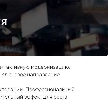
ИЯ
ит активную модернизацию.
и. Ключевое направление
х операций. Профессиональный
ительный эффект для роста