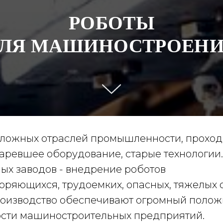
РОБОТЫ
ЛЯ МАШИНОСТРОЕН
сложных отраслей промышленности, проход
старевшее оборудование, старые технологи
х заводов - внедрение роботов
торяющихся, трудоемких, опасных, тяжелы
роизводство обеспечивают огромный полож
ости машиностроительных предприятий.