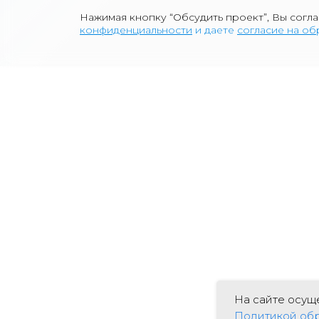
Нажимая кнопку “Обсудить проект”, Вы согл
к
онфиденциа
льности
и даете
согласие на о
На сайте осущ
Политикой обр