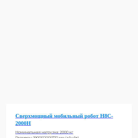
Сверхмощный мобильный робот H8C-
2000H
Номинальная нагрузка: 2000 кг
Размеры: 1900*1200*370 мм (д*ш*в)