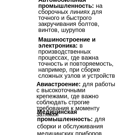
промышленность:
на
сборочных линиях для
точного и быстрого
закручивания болтов,
винтов, шурупов
Машиностроение и
электроника:
в
производственных
процессах, где важна
точность и повторяемость,
например, при сборке
сложных узлов и устройств
Авиастроение:
для работы
с высокоточными
крепежами, где важно
соблюдать строгие
требования к моменту
Медицинская
затяжки
промышленность:
для
сборки и обслуживания
медицинских приборов,