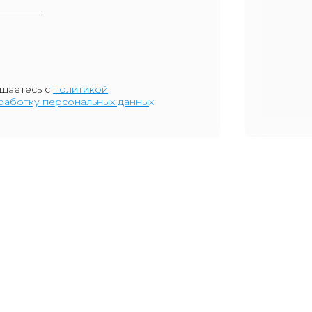
ашаетесь
с
политикой
бработку персональных данны
х