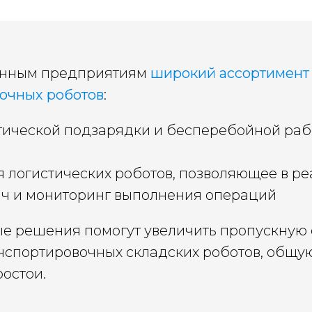
енным предприятиям
широкий ассортимент
вочных роботов
:
тической подзарядки и бесперебойной ра
 логистических роботов, позволяющее в р
ч и мониторинг выполнения операций
е решения помогут увеличить пропускную 
нспортировочных складских роботов, общу
ростои.