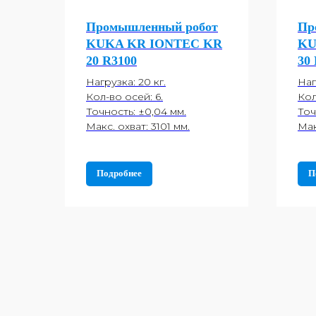
Промышленный робот
Пр
KUKA KR IONTEC KR
KU
20 R3100
30
Нагрузка: 20 кг.
Наг
Кол-во осей: 6.
Кол
Точность: ±0,04 мм.
Точ
Макс. охват: 3101 мм.
Мак
Подробнее
П