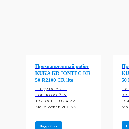
Промышленный робот
Пр
KUKA KR IONTEC KR
KU
50 R2100 CR lite
50
Нагрузка: 50 кг.
Наг
Кол-во осей: 6.
Кол
Точность: ±0,04 мм.
Точ
Макс. охват: 2101 мм.
Мак
Подробнее
П