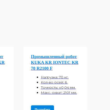
от
Промышленный робот
KR
KUKA KR IONTEC KR
70 R2100 F
Нагрузка: 70 кг.
Кол-во осей: 6.
Точность: ±0,04 мм.
Макс. охват: 2101 мм.
Подробнее