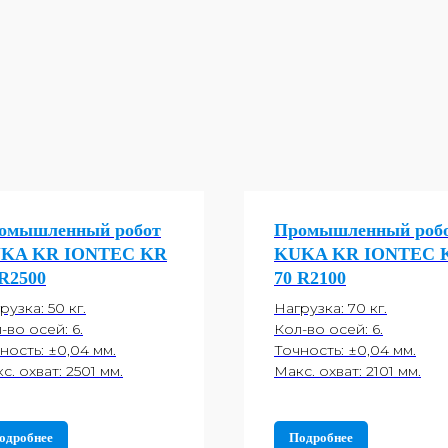
омышленный робот
Промышленный роб
KA KR IONTEC KR
KUKA KR IONTEC 
 R2500
70 R2100
рузка: 50 кг.
Нагрузка: 70 кг.
-во осей: 6.
Кол-во осей: 6.
ность: ±0,04 мм.
Точность: ±0,04 мм.
с. охват: 2501 мм.
Макс. охват: 2101 мм.
одробнее
Подробнее