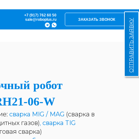
+7 (917) 762 60 50
sale@roboplus.ru
ЗАКАЗАТЬ ЗВОНОК
ОТПРАВИТЬ ЗАЯВКУ
чный робот
RH21-06-W
ие:
сварка MIG / MAG
(сварка в
итных газов)
,
сварка TIG
говая сварка)