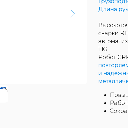
Грузоподъ
Длина рук
Высокото
сварки R
автоматиз
TIG
.
Робот CR
повторяем
и надежн
металличе
Повыш
Работ
Сокра